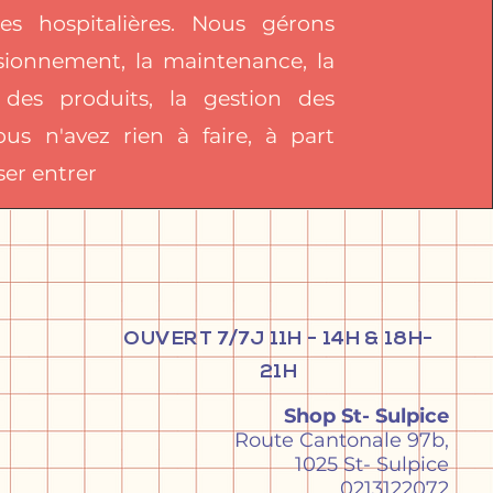
es hospitalières. Nous gérons
isionnement, la maintenance, la
 des produits, la gestion des
ous n'avez rien à faire, à part
ser entrer
OUVERT 7/7J 11H - 14H & 18H-
21H
Shop St- Sulpice
Route Cantonale 97b,
1025 St- Sulpice
0213122072