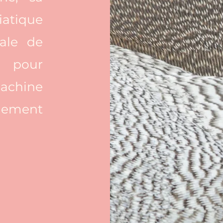
iatique
tale de
n pour
achine
nement