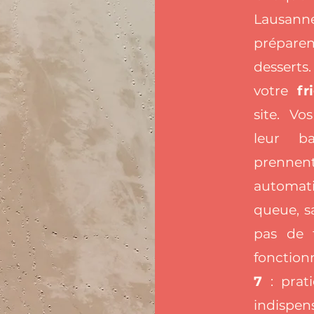
Lausan
préparen
desserts
votre
fr
site. Vo
leur b
prennent
automat
queue, sa
pas de f
fonctio
7
: prati
indispens