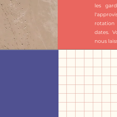
les gard
l'approv
rotation
dates. V
nous lais