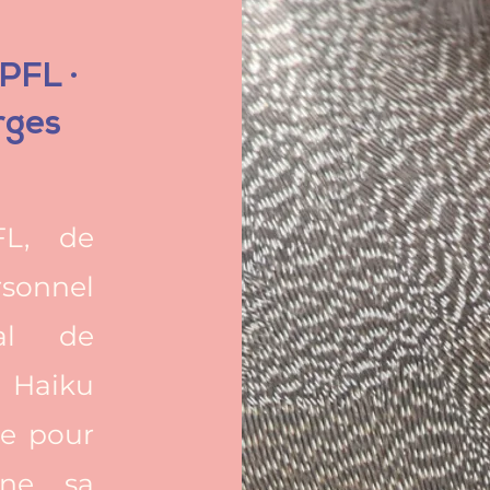
PFL ·
rges
FL, de
sonnel
tal de
 Haiku
ie pour
nne, sa