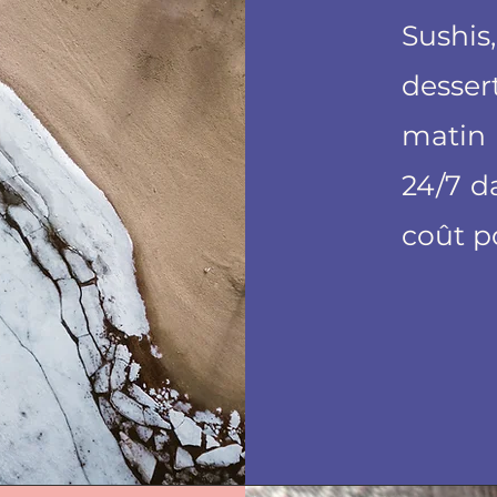
Sushis
desse
matin 
24/7 d
coût p