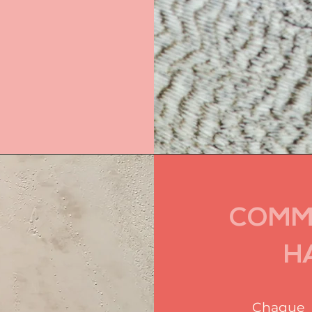
COMM
H
Chaque